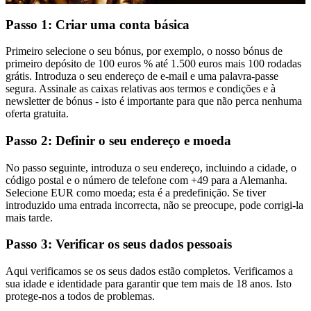
Passo 1: Criar uma conta básica
Primeiro selecione o seu bónus, por exemplo, o nosso bónus de
primeiro depósito de 100 euros % até 1.500 euros mais 100 rodadas
grátis. Introduza o seu endereço de e-mail e uma palavra-passe
segura. Assinale as caixas relativas aos termos e condições e à
newsletter de bónus - isto é importante para que não perca nenhuma
oferta gratuita.
Passo 2: Definir o seu endereço e moeda
No passo seguinte, introduza o seu endereço, incluindo a cidade, o
código postal e o número de telefone com +49 para a Alemanha.
Selecione EUR como moeda; esta é a predefinição. Se tiver
introduzido uma entrada incorrecta, não se preocupe, pode corrigi-la
mais tarde.
Passo 3: Verificar os seus dados pessoais
Aqui verificamos se os seus dados estão completos. Verificamos a
sua idade e identidade para garantir que tem mais de 18 anos. Isto
protege-nos a todos de problemas.