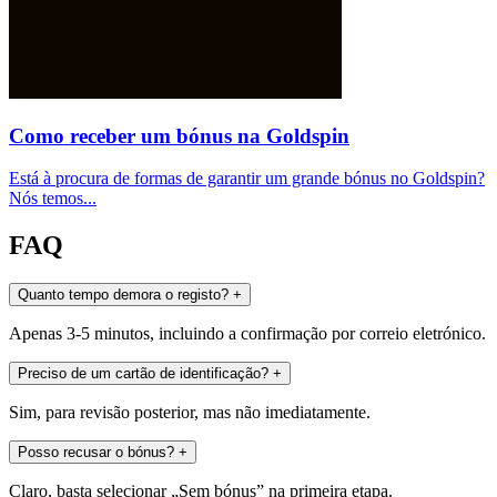
Como receber um bónus na Goldspin
Está à procura de formas de garantir um grande bónus no Goldspin?
Nós temos...
FAQ
Quanto tempo demora o registo?
+
Apenas 3-5 minutos, incluindo a confirmação por correio eletrónico.
Preciso de um cartão de identificação?
+
Sim, para revisão posterior, mas não imediatamente.
Posso recusar o bónus?
+
Claro, basta selecionar „Sem bónus” na primeira etapa.