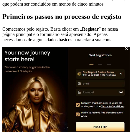
que podem ser concluídos em menos de cinco minutos.
Primeiros passos no processo de registo
Comecemos pelo registo. Basta clicar em „
Registar
” na nossa
página principal e o formulário será apresentado. Apenas
necessitamos de alguns dados básicos para criar a sua conta.