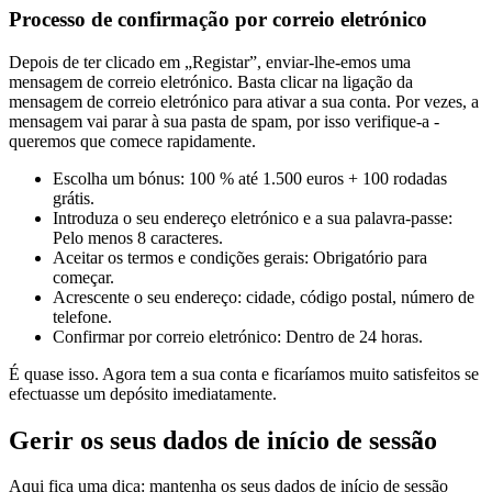
Processo de confirmação por correio eletrónico
Depois de ter clicado em „Registar”, enviar-lhe-emos uma
mensagem de correio eletrónico. Basta clicar na ligação da
mensagem de correio eletrónico para ativar a sua conta. Por vezes, a
mensagem vai parar à sua pasta de spam, por isso verifique-a -
queremos que comece rapidamente.
Escolha um bónus: 100 % até 1.500 euros + 100 rodadas
grátis.
Introduza o seu endereço eletrónico e a sua palavra-passe:
Pelo menos 8 caracteres.
Aceitar os termos e condições gerais: Obrigatório para
começar.
Acrescente o seu endereço: cidade, código postal, número de
telefone.
Confirmar por correio eletrónico: Dentro de 24 horas.
É quase isso. Agora tem a sua conta e ficaríamos muito satisfeitos se
efectuasse um depósito imediatamente.
Gerir os seus dados de início de sessão
Aqui fica uma dica: mantenha os seus dados de início de sessão