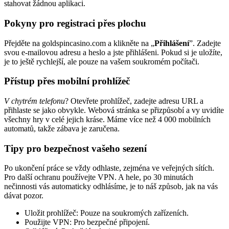
stahovat žádnou aplikaci.
Pokyny pro registraci přes plochu
Přejděte na goldspincasino.com a klikněte na „
Přihlášení
”. Zadejte
svou e-mailovou adresu a heslo a jste přihlášeni. Pokud si je uložíte,
je to ještě rychlejší, ale pouze na vašem soukromém počítači.
Přístup přes mobilní prohlížeč
V chytrém telefonu
? Otevřete prohlížeč, zadejte adresu URL a
přihlaste se jako obvykle. Webová stránka se přizpůsobí a vy uvidíte
všechny hry v celé jejich kráse. Máme více než 4 000 mobilních
automatů, takže zábava je zaručena.
Tipy pro bezpečnost vašeho sezení
Po ukončení práce se vždy odhlaste, zejména ve veřejných sítích.
Pro další ochranu používejte VPN. A hele, po 30 minutách
nečinnosti vás automaticky odhlásíme, je to náš způsob, jak na vás
dávat pozor.
Uložit prohlížeč: Pouze na soukromých zařízeních.
Použijte VPN: Pro bezpečné připojení.