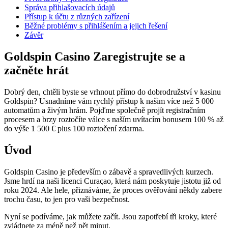
Správa přihlašovacích údajů
Přístup k účtu z různých zařízení
Běžné problémy s přihlášením a jejich řešení
Závěr
Goldspin Casino Zaregistrujte se a
začněte hrát
Dobrý den, chtěli byste se vrhnout přímo do dobrodružství v kasinu
Goldspin? Usnadníme vám rychlý přístup k našim více než 5 000
automatům a živým hrám. Pojďme společně projít registračním
procesem a brzy roztočíte válce s naším uvítacím bonusem 100 % až
do výše 1 500 € plus 100 roztočení zdarma.
Úvod
Goldspin Casino je především o zábavě a spravedlivých kurzech.
Jsme hrdí na naši licenci Curaçao, která nám poskytuje jistotu již od
roku 2024. Ale hele, přiznáváme, že proces ověřování někdy zabere
trochu času, to jen pro vaši bezpečnost.
Nyní se podíváme, jak můžete začít. Jsou zapotřebí tři kroky, které
zvládnete za méně než pět minut.