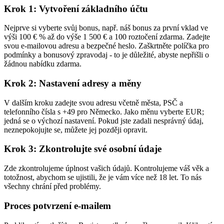
Krok 1: Vytvoření základního účtu
Nejprve si vyberte svůj bonus, např. náš bonus za první vklad ve
výši 100 € % až do výše 1 500 € a 100 roztočení zdarma. Zadejte
svou e-mailovou adresu a bezpečné heslo. Zaškrtněte políčka pro
podmínky a bonusový zpravodaj - to je důležité, abyste nepřišli o
žádnou nabídku zdarma.
Krok 2: Nastavení adresy a měny
V dalším kroku zadejte svou adresu včetně města, PSČ a
telefonního čísla s +49 pro Německo. Jako měnu vyberte EUR;
jedná se o výchozí nastavení. Pokud jste zadali nesprávný údaj,
neznepokojujte se, můžete jej později opravit.
Krok 3: Zkontrolujte své osobní údaje
Zde zkontrolujeme úplnost vašich údajů. Kontrolujeme váš věk a
totožnost, abychom se ujistili, že je vám více než 18 let. To nás
všechny chrání před problémy.
Proces potvrzení e-mailem