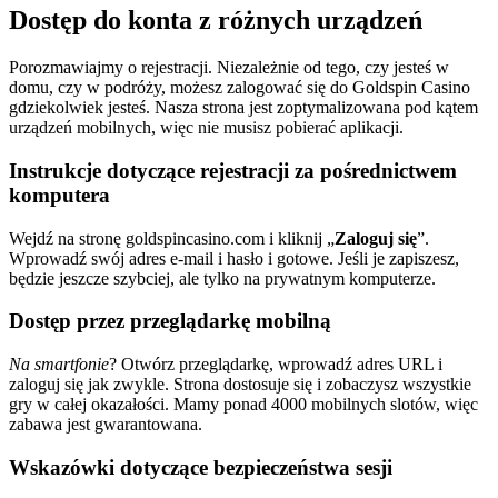
Dostęp do konta z różnych urządzeń
Porozmawiajmy o rejestracji. Niezależnie od tego, czy jesteś w
domu, czy w podróży, możesz zalogować się do Goldspin Casino
gdziekolwiek jesteś. Nasza strona jest zoptymalizowana pod kątem
urządzeń mobilnych, więc nie musisz pobierać aplikacji.
Instrukcje dotyczące rejestracji za pośrednictwem
komputera
Wejdź na stronę goldspincasino.com i kliknij „
Zaloguj się
”.
Wprowadź swój adres e-mail i hasło i gotowe. Jeśli je zapiszesz,
będzie jeszcze szybciej, ale tylko na prywatnym komputerze.
Dostęp przez przeglądarkę mobilną
Na smartfonie
? Otwórz przeglądarkę, wprowadź adres URL i
zaloguj się jak zwykle. Strona dostosuje się i zobaczysz wszystkie
gry w całej okazałości. Mamy ponad 4000 mobilnych slotów, więc
zabawa jest gwarantowana.
Wskazówki dotyczące bezpieczeństwa sesji