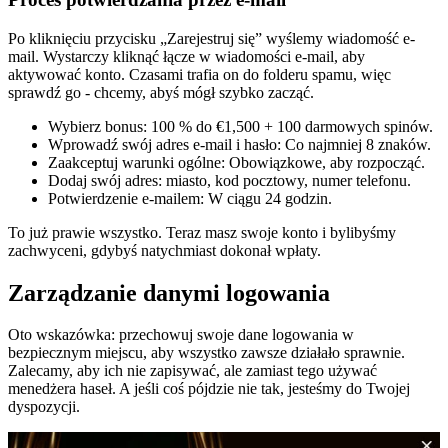
Po kliknięciu przycisku „Zarejestruj się” wyślemy wiadomość e-
mail. Wystarczy kliknąć łącze w wiadomości e-mail, aby
aktywować konto. Czasami trafia on do folderu spamu, więc
sprawdź go - chcemy, abyś mógł szybko zacząć.
Wybierz bonus: 100 % do €1,500 + 100 darmowych spinów.
Wprowadź swój adres e-mail i hasło: Co najmniej 8 znaków.
Zaakceptuj warunki ogólne: Obowiązkowe, aby rozpocząć.
Dodaj swój adres: miasto, kod pocztowy, numer telefonu.
Potwierdzenie e-mailem: W ciągu 24 godzin.
To już prawie wszystko. Teraz masz swoje konto i bylibyśmy
zachwyceni, gdybyś natychmiast dokonał wpłaty.
Zarządzanie danymi logowania
Oto wskazówka: przechowuj swoje dane logowania w
bezpiecznym miejscu, aby wszystko zawsze działało sprawnie.
Zalecamy, aby ich nie zapisywać, ale zamiast tego używać
menedżera haseł. A jeśli coś pójdzie nie tak, jesteśmy do Twojej
dyspozycji.