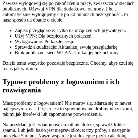
Zawsze wylogowuj się po zakończeniu pracy, zwłaszcza w sieciach
publicznych. Używaj VPN dla dodatkowej ochrony. I hej,
automatycznie wylogujemy cię po 30 minutach bezczynności, to
nasz sposób na dbanie o ciebie.
Zapisz przeglądarkę: Tylko na urządzeniach prywatnych.
Użyj VPN: Dla bezpiecznych połączeń.
Wylogowanie: Po każdej sesji.
Sprawdź aktualizacje: Aktualizuj swoją przeglądarkę.
Brak publicznej sieci WLAN: Unikaj jej bez ochrony.
Dzięki temu wszystko pozostaje bezpieczne. Chcemy, abyś czuł się
u nas jak w domu.
Typowe problemy z logowaniem i ich
rozwiązania
Masz problemy z logowaniem? Nie martw się, zdarza się to nawet
najlepszym z nas. Często jest to spowodowane drobnymi rzeczami,
takimi jak literówki lub zapomniane potwierdzenia.
Na przykład, jeśli wiadomość e-mail nie dotrze, sprawdź folder
spamu. Lub jeśli hasło jest nieprawidłowe: trzy próby, a następnie
odczekaj 5 minut. Nasze wsparcie jest dostępne przez całą dobę,