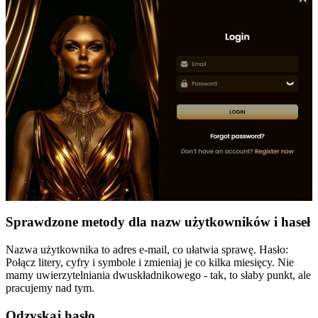
Sprawdzone metody dla nazw użytkowników i haseł
Nazwa użytkownika to adres e-mail, co ułatwia sprawę. Hasło:
Połącz litery, cyfry i symbole i zmieniaj je co kilka miesięcy. Nie
mamy uwierzytelniania dwuskładnikowego - tak, to słaby punkt, ale
pracujemy nad tym.
Odzyskaj hasło