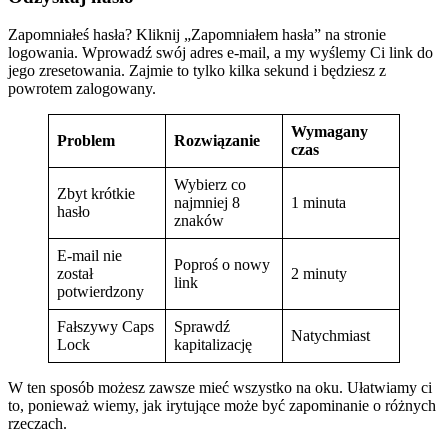
Zapomniałeś hasła? Kliknij „Zapomniałem hasła” na stronie
logowania. Wprowadź swój adres e-mail, a my wyślemy Ci link do
jego zresetowania. Zajmie to tylko kilka sekund i będziesz z
powrotem zalogowany.
Wymagany
Problem
Rozwiązanie
czas
Wybierz co
Zbyt krótkie
najmniej 8
1 minuta
hasło
znaków
E-mail nie
Poproś o nowy
został
2 minuty
link
potwierdzony
Fałszywy Caps
Sprawdź
Natychmiast
Lock
kapitalizację
W ten sposób możesz zawsze mieć wszystko na oku. Ułatwiamy ci
to, ponieważ wiemy, jak irytujące może być zapominanie o różnych
rzeczach.