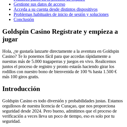
Gestione sus datos de acceso
Acceda a su cuenta desde distintos dispositivos
Problemas habituales de inicio de sesión y soluciones
Conclusión
Goldspin Casino Regístrate y empieza a
jugar
Hola, ¿te gustaría lanzarte directamente a la aventura en Goldspin
Casino? Te lo ponemos fácil para que accedas rápidamente a
nuestras más de 5.000 tragaperras y juegos en vivo. Realicemos
juntos el proceso de registro y pronto estarás haciendo girar los
rodillos con nuestro bono de bienvenida de 100 % hasta 1.500 €
más 100 giros gratis.
Introducción
Goldspin Casino es todo diversión y probabilidades justas. Estamos
orgullosos de nuestra licencia de Curaçao, que nos proporciona
seguridad desde 2024. Pero bueno, admitimos que el proceso de
verificación a veces lleva un poco de tiempo, eso es solo por tu
seguridad.