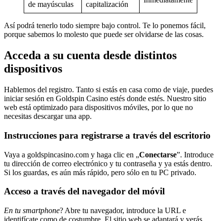
de mayúsculas
capitalización
Así podrá tenerlo todo siempre bajo control. Te lo ponemos fácil,
porque sabemos lo molesto que puede ser olvidarse de las cosas.
Acceda a su cuenta desde distintos
dispositivos
Hablemos del registro. Tanto si estás en casa como de viaje, puedes
iniciar sesión en Goldspin Casino estés donde estés. Nuestro sitio
web está optimizado para dispositivos móviles, por lo que no
necesitas descargar una app.
Instrucciones para registrarse a través del escritorio
Vaya a goldspincasino.com y haga clic en „
Conectarse
”. Introduce
tu dirección de correo electrónico y tu contraseña y ya estás dentro.
Si los guardas, es aún más rápido, pero sólo en tu PC privado.
Acceso a través del navegador del móvil
En tu smartphone
? Abre tu navegador, introduce la URL e
identifícate como de costumbre. El sitio web se adaptará y verás