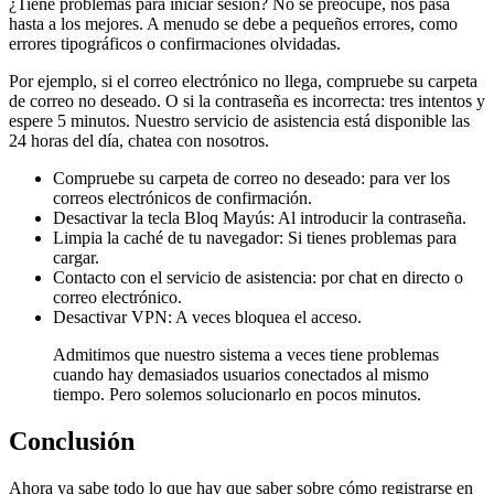
¿Tiene problemas para iniciar sesión? No se preocupe, nos pasa
hasta a los mejores. A menudo se debe a pequeños errores, como
errores tipográficos o confirmaciones olvidadas.
Por ejemplo, si el correo electrónico no llega, compruebe su carpeta
de correo no deseado. O si la contraseña es incorrecta: tres intentos y
espere 5 minutos. Nuestro servicio de asistencia está disponible las
24 horas del día, chatea con nosotros.
Compruebe su carpeta de correo no deseado: para ver los
correos electrónicos de confirmación.
Desactivar la tecla Bloq Mayús: Al introducir la contraseña.
Limpia la caché de tu navegador: Si tienes problemas para
cargar.
Contacto con el servicio de asistencia: por chat en directo o
correo electrónico.
Desactivar VPN: A veces bloquea el acceso.
Admitimos que nuestro sistema a veces tiene problemas
cuando hay demasiados usuarios conectados al mismo
tiempo. Pero solemos solucionarlo en pocos minutos.
Conclusión
Ahora ya sabe todo lo que hay que saber sobre cómo registrarse en