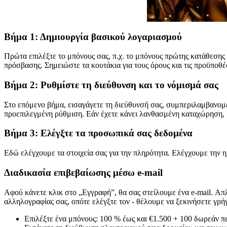
Βήμα 1: Δημιουργία βασικού λογαριασμού
Πρώτα επιλέξτε το μπόνους σας, π.χ. το μπόνους πρώτης κατάθεση
πρόσβασης. Σημειώστε τα κουτάκια για τους όρους και τις προϋποθέ
Βήμα 2: Ρυθμίστε τη διεύθυνση και το νόμισμά σας
Στο επόμενο βήμα, εισαγάγετε τη διεύθυνσή σας, συμπεριλαμβανομέ
προεπιλεγμένη ρύθμιση. Εάν έχετε κάνει λανθασμένη καταχώρηση, μ
Βήμα 3: Ελέγξτε τα προσωπικά σας δεδομένα
Εδώ ελέγχουμε τα στοιχεία σας για την πληρότητα. Ελέγχουμε την η
Διαδικασία επιβεβαίωσης μέσω e-mail
Αφού κάνετε κλικ στο „Εγγραφή”, θα σας στείλουμε ένα e-mail. Απ
αλληλογραφίας σας, οπότε ελέγξτε τον - θέλουμε να ξεκινήσετε γρή
Επιλέξτε ένα μπόνους: 100 % έως και €1.500 + 100 δωρεάν π