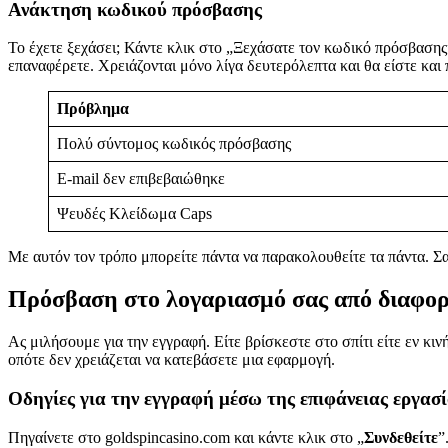
Ανάκτηση κωδικού πρόσβασης
Το έχετε ξεχάσει; Κάντε κλικ στο „Ξεχάσατε τον κωδικό πρόσβασης
επαναφέρετε. Χρειάζονται μόνο λίγα δευτερόλεπτα και θα είστε και 
Πρόβλημα
Πολύ σύντομος κωδικός πρόσβασης
E-mail δεν επιβεβαιώθηκε
Ψευδές Κλείδωμα Caps
Με αυτόν τον τρόπο μπορείτε πάντα να παρακολουθείτε τα πάντα. Σα
Πρόσβαση στο λογαριασμό σας από διαφορ
Ας μιλήσουμε για την εγγραφή. Είτε βρίσκεστε στο σπίτι είτε εν κιν
οπότε δεν χρειάζεται να κατεβάσετε μια εφαρμογή.
Οδηγίες για την εγγραφή μέσω της επιφάνειας εργασ
Πηγαίνετε στο goldspincasino.com και κάντε κλικ στο „
Συνδεθείτε
”