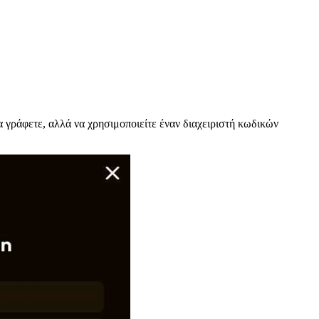
 γράφετε, αλλά να χρησιμοποιείτε έναν διαχειριστή κωδικών