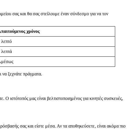
μείου σας και θα σας στείλουμε έναν σύνδεσμο για να τον
παιτούμενος χρόνος
 λεπτό
 λεπτά
Αμέσως
ι να ξεχνάτε πράγματα.
τε. Ο ιστότοπός μας είναι βελτιστοποιημένος για κινητές συσκευές,
ρόσβασής σας και είστε μέσα. Αν τα αποθηκεύσετε, είναι ακόμα πιο