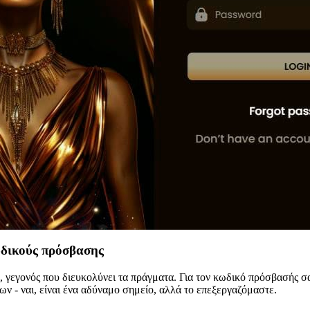
ωδικούς πρόσβασης
, γεγονός που διευκολύνει τα πράγματα. Για τον κωδικό πρόσβασής σ
ων - ναι, είναι ένα αδύναμο σημείο, αλλά το επεξεργαζόμαστε.