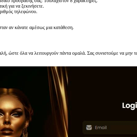
ωδικό πρόσβασής σας: Τουλάχιστον 8 χαρακτήρες.
ική για να ξεκινήσετε.
αριθμός τηλεφώνου.
σταν αν κάνατε αμέσως μια κατάθεση.
ή, ώστε όλα να λειτουργούν πάντα ομαλά. Σας συνιστούμε να μην τα