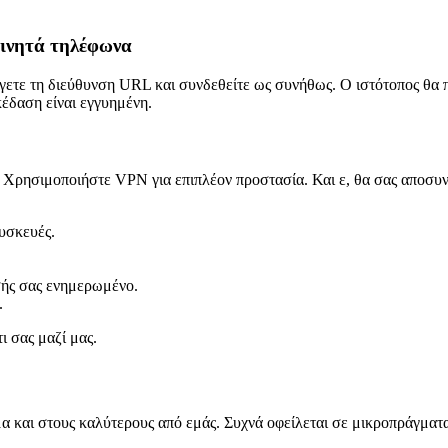
κινητά τηλέφωνα
γετε τη διεύθυνση URL και συνδεθείτε ως συνήθως. Ο ιστότοπος θα πρ
κέδαση είναι εγγυημένη.
. Χρησιμοποιήστε VPN για επιπλέον προστασία. Και ε, θα σας αποσυν
υσκευές.
σής σας ενημερωμένο.
.
 σας μαζί μας.
α και στους καλύτερους από εμάς. Συχνά οφείλεται σε μικροπράγματ