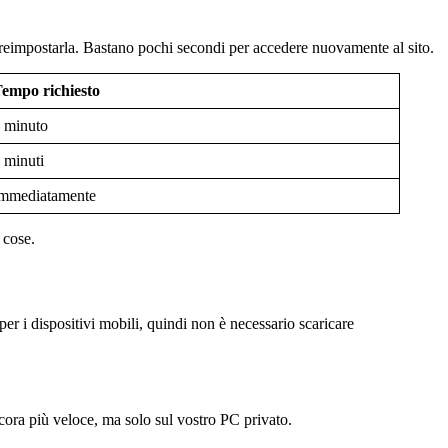
r reimpostarla. Bastano pochi secondi per accedere nuovamente al sito.
empo richiesto
 minuto
 minuti
mmediatamente
 cose.
per i dispositivi mobili, quindi non è necessario scaricare
ancora più veloce, ma solo sul vostro PC privato.