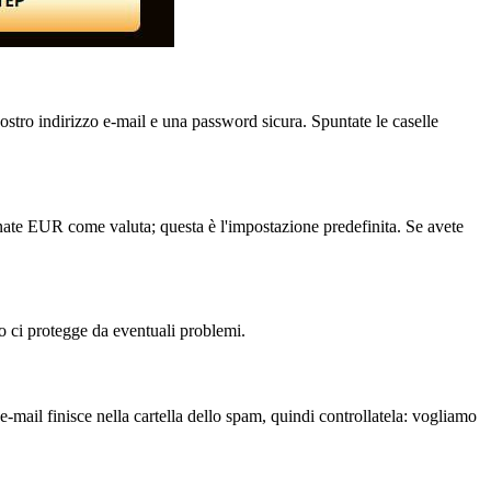
vostro indirizzo e-mail e una password sicura. Spuntate le caselle
ionate EUR come valuta; questa è l'impostazione predefinita. Se avete
to ci protegge da eventuali problemi.
'e-mail finisce nella cartella dello spam, quindi controllatela: vogliamo