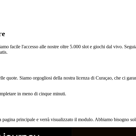
re
o facile l'accesso alle nostre oltre 5.000 slot e giochi dal vivo. Seguiam
atis.
elle quote. Siamo orgogliosi della nostra licenza di Curaçao, che ci gar
ompletare in meno di cinque minuti.
ra pagina principale e verrà visualizzato il modulo. Abbiamo bisogno solo