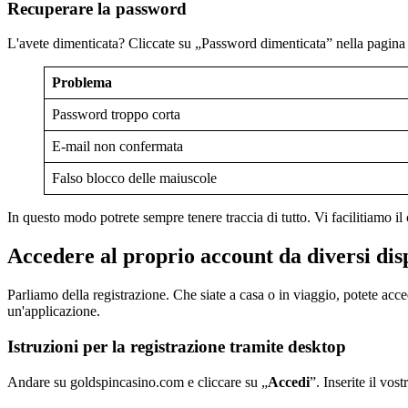
Recuperare la password
L'avete dimenticata? Cliccate su „Password dimenticata” nella pagina d
Problema
Password troppo corta
E-mail non confermata
Falso blocco delle maiuscole
In questo modo potrete sempre tenere traccia di tutto. Vi facilitiamo i
Accedere al proprio account da diversi disp
Parliamo della registrazione. Che siate a casa o in viaggio, potete acce
un'applicazione.
Istruzioni per la registrazione tramite desktop
Andare su goldspincasino.com e cliccare su „
Accedi
”. Inserite il vos