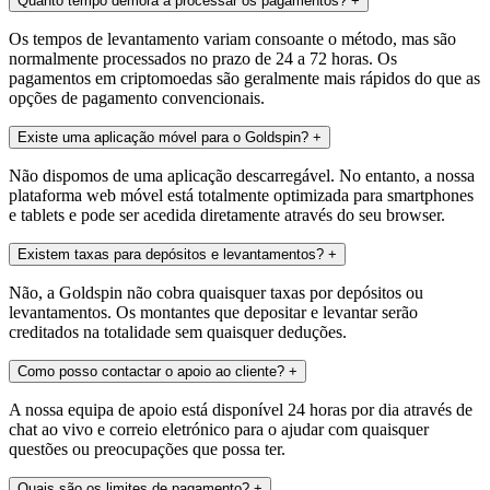
Quanto tempo demora a processar os pagamentos?
+
Os tempos de levantamento variam consoante o método, mas são
normalmente processados no prazo de 24 a 72 horas. Os
pagamentos em criptomoedas são geralmente mais rápidos do que as
opções de pagamento convencionais.
Existe uma aplicação móvel para o Goldspin?
+
Não dispomos de uma aplicação descarregável. No entanto, a nossa
plataforma web móvel está totalmente optimizada para smartphones
e tablets e pode ser acedida diretamente através do seu browser.
Existem taxas para depósitos e levantamentos?
+
Não, a Goldspin não cobra quaisquer taxas por depósitos ou
levantamentos. Os montantes que depositar e levantar serão
creditados na totalidade sem quaisquer deduções.
Como posso contactar o apoio ao cliente?
+
A nossa equipa de apoio está disponível 24 horas por dia através de
chat ao vivo e correio eletrónico para o ajudar com quaisquer
questões ou preocupações que possa ter.
Quais são os limites de pagamento?
+