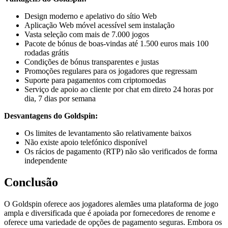
Design moderno e apelativo do sítio Web
Aplicação Web móvel acessível sem instalação
Vasta seleção com mais de 7.000 jogos
Pacote de bónus de boas-vindas até 1.500 euros mais 100
rodadas grátis
Condições de bónus transparentes e justas
Promoções regulares para os jogadores que regressam
Suporte para pagamentos com criptomoedas
Serviço de apoio ao cliente por chat em direto 24 horas por
dia, 7 dias por semana
Desvantagens do Goldspin:
Os limites de levantamento são relativamente baixos
Não existe apoio telefónico disponível
Os rácios de pagamento (RTP) não são verificados de forma
independente
Conclusão
O Goldspin oferece aos jogadores alemães uma plataforma de jogo
ampla e diversificada que é apoiada por fornecedores de renome e
oferece uma variedade de opções de pagamento seguras. Embora os