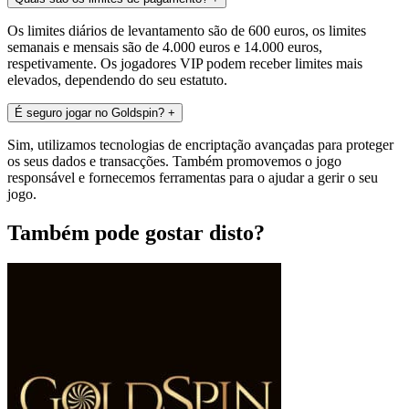
Os limites diários de levantamento são de 600 euros, os limites
semanais e mensais são de 4.000 euros e 14.000 euros,
respetivamente. Os jogadores VIP podem receber limites mais
elevados, dependendo do seu estatuto.
É seguro jogar no Goldspin?
+
Sim, utilizamos tecnologias de encriptação avançadas para proteger
os seus dados e transacções. Também promovemos o jogo
responsável e fornecemos ferramentas para o ajudar a gerir o seu
jogo.
Também pode gostar disto?