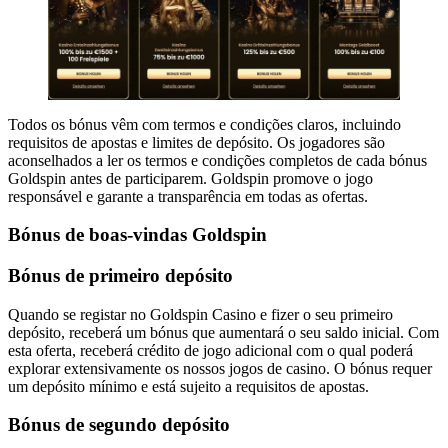
Todos os bónus vêm com termos e condições claros, incluindo
requisitos de apostas e limites de depósito. Os jogadores são
aconselhados a ler os termos e condições completos de cada bónus
Goldspin antes de participarem. Goldspin promove o jogo
responsável e garante a transparência em todas as ofertas.
Bónus de boas-vindas Goldspin
Bónus de primeiro depósito
Quando se registar no Goldspin Casino e fizer o seu primeiro
depósito, receberá um bónus que aumentará o seu saldo inicial. Com
esta oferta, receberá crédito de jogo adicional com o qual poderá
explorar extensivamente os nossos jogos de casino. O bónus requer
um depósito mínimo e está sujeito a requisitos de apostas.
Bónus de segundo depósito