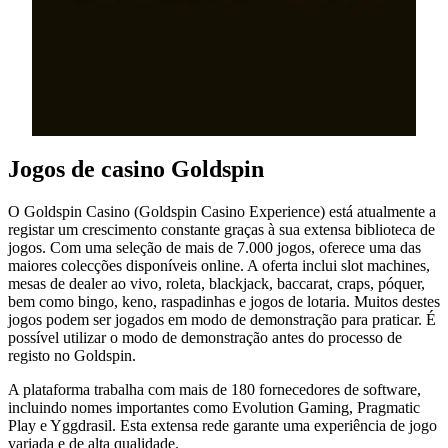
Jogos de casino Goldspin
O Goldspin Casino (Goldspin Casino Experience) está atualmente a
registar um crescimento constante graças à sua extensa biblioteca de
jogos. Com uma seleção de mais de 7.000 jogos, oferece uma das
maiores colecções disponíveis online. A oferta inclui slot machines,
mesas de dealer ao vivo, roleta, blackjack, baccarat, craps, póquer,
bem como bingo, keno, raspadinhas e jogos de lotaria. Muitos destes
jogos podem ser jogados em modo de demonstração para praticar. É
possível utilizar o modo de demonstração antes do processo de
registo no Goldspin.
A plataforma trabalha com mais de 180 fornecedores de software,
incluindo nomes importantes como Evolution Gaming, Pragmatic
Play e Yggdrasil. Esta extensa rede garante uma experiência de jogo
variada e de alta qualidade.