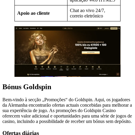
Chat ao vivo 24/7,
Apoio ao cliente
correio eletrónico
Bónus Goldspin
Bem-vindo à secção „Promoções“ do Goldspin. Aqui, os jogadores
da Alemanha encontrarão ofertas actuais concebidas para melhorar a
sua experiência de jogo. As promoções do Goldspin Casino
oferecem valor adicional e oportunidades para uma série de jogos de
casino, incluindo a possibilidade de receber um bónus sem depósito.
Ofertas diárias