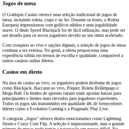
Jogos de mesa
O Goldspin Casino oferece uma seleção tradicional de jogos de
mesa, incluindo roleta, craps e sic bo. Durante os testes, a Roleta
Europeia impressionou com gráficos nítidos e uma jogabilidade
suave. O título Speed Blackjack foi de fácil utilização, mas pode ser
um desafio para os novos jogadores devido ao seu ritmo acelerado.
Com croupiers ao vivo e opções digitais, a seleção de jogos de mesa
continua a ser extensa. No geral, a oferta proporciona uma
experiência sólida em termos de escolha e qualidade, comparável a
outros casinos online líderes.
Casino em direto
Na área de casino ao vivo, os jogadores podem desfrutar de jogos
como Blackjack, Baccarat ao vivo, Póquer, Roleta Relâmpago e
Mega Ball. Os limites de apostas variam entre apostas baixas para
principiantes e limites mais elevados para jogadores experientes.
Todos os jogos são transmitidos em qualidade 4K de fornecedores
líderes como a Evolution Gaming e a Pragmatic Play Live.
A categoria „Jogos“ oferece títulos emocionantes como Lightning
Storm e Crazy Coin Flip. A seleção é impressionante, mas o grande
número de mesas pode tornar a navegação um pouco difícil. No