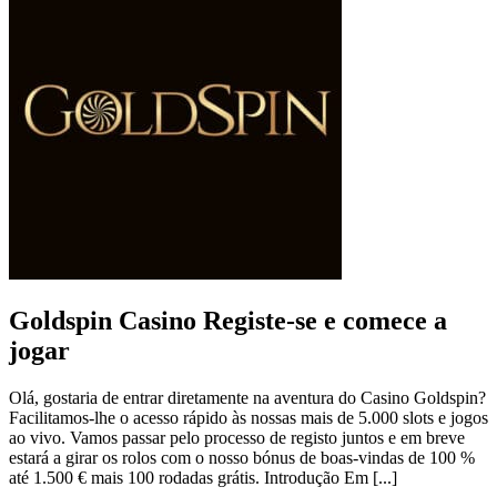
Goldspin Casino Registe-se e comece a
jogar
Olá, gostaria de entrar diretamente na aventura do Casino Goldspin?
Facilitamos-lhe o acesso rápido às nossas mais de 5.000 slots e jogos
ao vivo. Vamos passar pelo processo de registo juntos e em breve
estará a girar os rolos com o nosso bónus de boas-vindas de 100 %
até 1.500 € mais 100 rodadas grátis. Introdução Em [...]