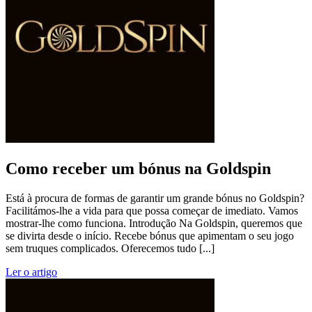
Como receber um bónus na Goldspin
Está à procura de formas de garantir um grande bónus no Goldspin?
Facilitámos-lhe a vida para que possa começar de imediato. Vamos
mostrar-lhe como funciona. Introdução Na Goldspin, queremos que
se divirta desde o início. Recebe bónus que apimentam o seu jogo
sem truques complicados. Oferecemos tudo [...]
Ler o artigo