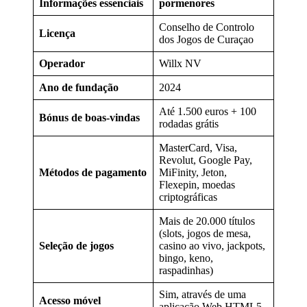
Informações essenciais
pormenores
Conselho de Controlo
Licença
dos Jogos de Curaçao
Operador
Willx NV
Ano de fundação
2024
Até 1.500 euros + 100
Bónus de boas-vindas
rodadas grátis
MasterCard, Visa,
Revolut, Google Pay,
Métodos de pagamento
MiFinity, Jeton,
Flexepin, moedas
criptográficas
Mais de 20.000 títulos
(slots, jogos de mesa,
Seleção de jogos
casino ao vivo, jackpots,
bingo, keno,
raspadinhas)
Sim, através de uma
Acesso móvel
aplicação Web HTML5