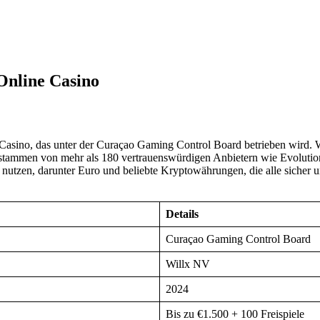
 Online Casino
sino, das unter der Curaçao Gaming Control Board betrieben wird. Wir
 stammen von mehr als 180 vertrauenswürdigen Anbietern wie Evolution
tzen, darunter Euro und beliebte Kryptowährungen, die alle sicher un
Details
Curaçao Gaming Control Board
Willx NV
2024
Bis zu €1.500 + 100 Freispiele