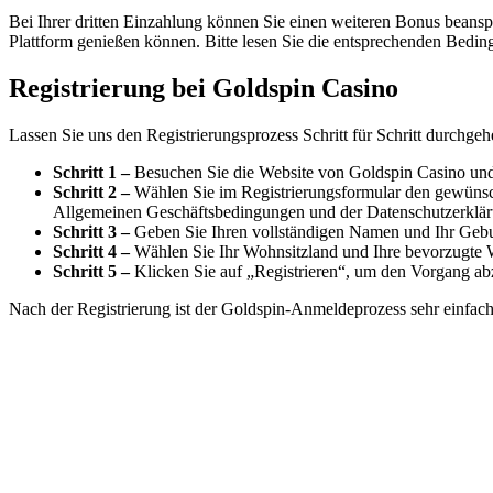
Bei Ihrer dritten Einzahlung können Sie einen weiteren Bonus beansp
Plattform genießen können. Bitte lesen Sie die entsprechenden Bedi
Registrierung bei Goldspin Casino
Lassen Sie uns den Registrierungsprozess Schritt für Schritt durchg
Schritt 1 –
Besuchen Sie die Website von Goldspin Casino und k
Schritt 2 –
Wählen Sie im Registrierungsformular den gewünsc
Allgemeinen Geschäftsbedingungen und der Datenschutzerklärun
Schritt 3 –
Geben Sie Ihren vollständigen Namen und Ihr Gebur
Schritt 4 –
Wählen Sie Ihr Wohnsitzland und Ihre bevorzugte
Schritt 5 –
Klicken Sie auf „Registrieren“, um den Vorgang abz
Nach der Registrierung ist der Goldspin-Anmeldeprozess sehr einfach