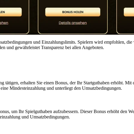
satzbedingungen und Einzahlungslimits. Spielern wird empfohlen, die
len und gewährleistet Transparenz bei allen Angeboten.
 tätigen, erhalten Sie einen Bonus, der Ihr Startguthaben erhöht. Mit
t eine Mindesteinzahlung und unterliegt den Umsatzbedingungen.
onus, um Ihr Spielguthaben aufzubessern. Dieser Bonus erhöht den Wer
teinzahlung und Umsatzbedingungen.