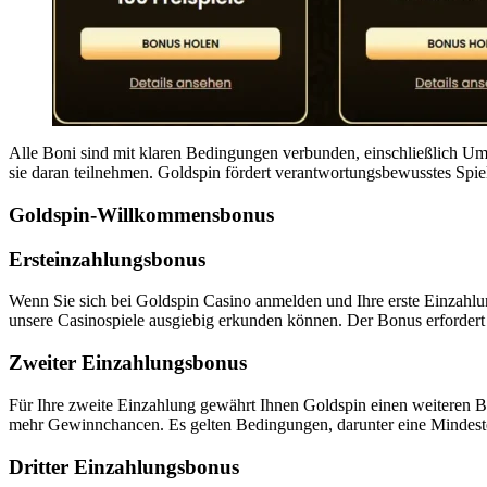
Alle Boni sind mit klaren Bedingungen verbunden, einschließlich Um
sie daran teilnehmen. Goldspin fördert verantwortungsbewusstes Spie
Goldspin-Willkommensbonus
Ersteinzahlungsbonus
Wenn Sie sich bei Goldspin Casino anmelden und Ihre erste Einzahlung
unsere Casinospiele ausgiebig erkunden können. Der Bonus erforder
Zweiter Einzahlungsbonus
Für Ihre zweite Einzahlung gewährt Ihnen Goldspin einen weiteren B
mehr Gewinnchancen. Es gelten Bedingungen, darunter eine Mindes
Dritter Einzahlungsbonus