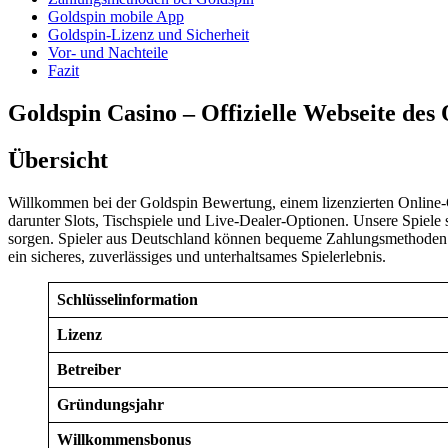
Goldspin mobile App
Goldspin-Lizenz und Sicherheit
Vor- und Nachteile
Fazit
Goldspin Casino – Offizielle Webseite des
Übersicht
Willkommen bei der Goldspin Bewertung, einem lizenzierten Online-Ca
darunter Slots, Tischspiele und Live-Dealer-Optionen. Unsere Spiele
sorgen. Spieler aus Deutschland können bequeme Zahlungsmethoden nu
ein sicheres, zuverlässiges und unterhaltsames Spielerlebnis.
Schlüsselinformation
Lizenz
Betreiber
Gründungsjahr
Willkommensbonus