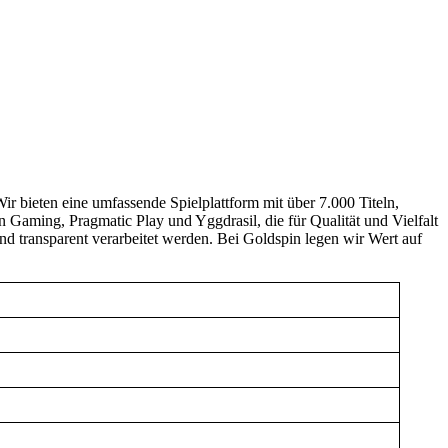
 bieten eine umfassende Spielplattform mit über 7.000 Titeln,
 Gaming, Pragmatic Play und Yggdrasil, die für Qualität und Vielfalt
d transparent verarbeitet werden. Bei Goldspin legen wir Wert auf