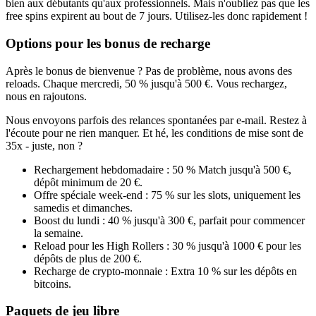
bien aux débutants qu'aux professionnels. Mais n'oubliez pas que les
free spins expirent au bout de 7 jours. Utilisez-les donc rapidement !
Options pour les bonus de recharge
Après le bonus de bienvenue ? Pas de problème, nous avons des
reloads. Chaque mercredi, 50 % jusqu'à 500 €. Vous rechargez,
nous en rajoutons.
Nous envoyons parfois des relances spontanées par e-mail. Restez à
l'écoute pour ne rien manquer. Et hé, les conditions de mise sont de
35x - juste, non ?
Rechargement hebdomadaire : 50 % Match jusqu'à 500 €,
dépôt minimum de 20 €.
Offre spéciale week-end : 75 % sur les slots, uniquement les
samedis et dimanches.
Boost du lundi : 40 % jusqu'à 300 €, parfait pour commencer
la semaine.
Reload pour les High Rollers : 30 % jusqu'à 1000 € pour les
dépôts de plus de 200 €.
Recharge de crypto-monnaie : Extra 10 % sur les dépôts en
bitcoins.
Paquets de jeu libre