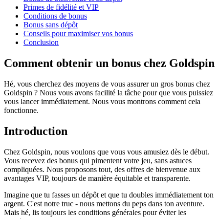
Primes de fidélité et VIP
Conditions de bonus
Bonus sans dépôt
Conseils pour maximiser vos bonus
Conclusion
Comment obtenir un bonus chez Goldspin
Hé, vous cherchez des moyens de vous assurer un gros bonus chez
Goldspin ? Nous vous avons facilité la tâche pour que vous puissiez
vous lancer immédiatement. Nous vous montrons comment cela
fonctionne.
Introduction
Chez Goldspin, nous voulons que vous vous amusiez dès le début.
Vous recevez des bonus qui pimentent votre jeu, sans astuces
compliquées. Nous proposons tout, des offres de bienvenue aux
avantages VIP, toujours de manière équitable et transparente.
Imagine que tu fasses un dépôt et que tu doubles immédiatement ton
argent. C'est notre truc - nous mettons du peps dans ton aventure.
Mais hé, lis toujours les conditions générales pour éviter les