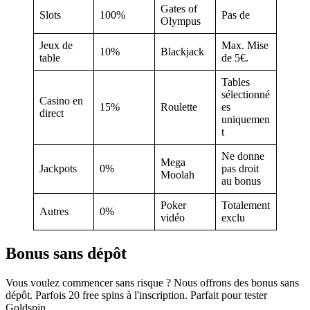
Gates of
Slots
100%
Pas de
Olympus
Jeux de
Max. Mise
10%
Blackjack
table
de 5€.
Tables
sélectionné
Casino en
15%
Roulette
es
direct
uniquemen
t
Ne donne
Mega
Jackpots
0%
pas droit
Moolah
au bonus
Poker
Totalement
Autres
0%
vidéo
exclu
Bonus sans dépôt
Vous voulez commencer sans risque ? Nous offrons des bonus sans
dépôt. Parfois 20 free spins à l'inscription. Parfait pour tester
Goldspin.