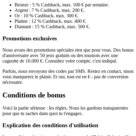
Bronze : 5 % Cashback, max. 100 € par semaine.
Argent : 7 % Cashback, max. 200 €.
Or : 10 % Cashback, max. 300 €.
Platine : 12 % Cashback, max. 400 €.
Diamant : 15 % Cashback, max. 500 €.
Promotions exclusives
Nous avons des promotions spéciales rien que pour vous. Des bonus
d'anniversaire avec 50 jeux gratuits ou des tournois avec une
cagnotte de 10.000 €. Consultez votre compte, c'est indiqué.
Parfois, nous envoyons des codes par SMS. Restez en contact, sinon
vous manquerez le plaisir. Et oui, tout est en € - pas de conversion
nécessaire.
Conditions de bonus
Voici la partie sérieuse : les règles. Nous les gardons transparentes
pour que tu saches dans quoi tu t'engages.
Explication des conditions d'utilisation