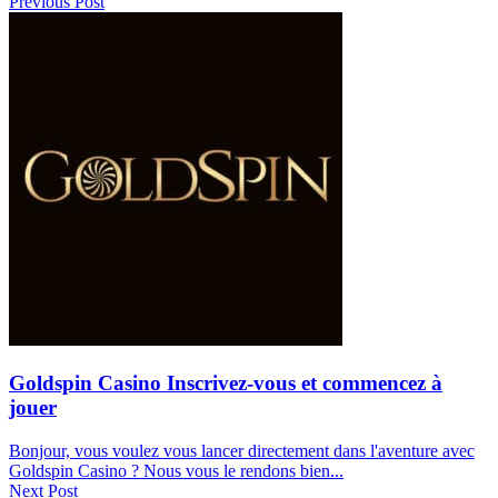
Previous Post
Goldspin Casino Inscrivez-vous et commencez à
jouer
Bonjour, vous voulez vous lancer directement dans l'aventure avec
Goldspin Casino ? Nous vous le rendons bien...
Next Post