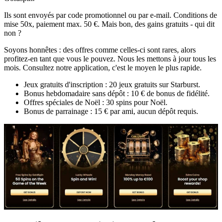
Ils sont envoyés par code promotionnel ou par e-mail. Conditions de
mise 50x, paiement max. 50 €. Mais bon, des gains gratuits - qui dit
non ?
Soyons honnêtes : des offres comme celles-ci sont rares, alors
profitez-en tant que vous le pouvez. Nous les mettons à jour tous les
mois. Consultez notre application, c'est le moyen le plus rapide.
Jeux gratuits d'inscription : 20 jeux gratuits sur Starburst.
Bonus hebdomadaire sans dépôt : 10 € de bonus de fidélité.
Offres spéciales de Noël : 30 spins pour Noël.
Bonus de parrainage : 15 € par ami, aucun dépôt requis.