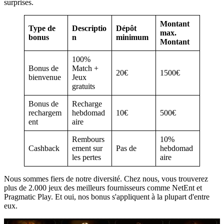
surprises.
Montant
Type de
Descriptio
Dépôt
max.
bonus
n
minimum
Montant
100%
Bonus de
Match +
20€
1500€
bienvenue
Jeux
gratuits
Bonus de
Recharge
rechargem
hebdomad
10€
500€
ent
aire
Rembours
10%
Cashback
ement sur
Pas de
hebdomad
les pertes
aire
Nous sommes fiers de notre diversité. Chez nous, vous trouverez
plus de 2.000 jeux des meilleurs fournisseurs comme NetEnt et
Pragmatic Play. Et oui, nos bonus s'appliquent à la plupart d'entre
eux.