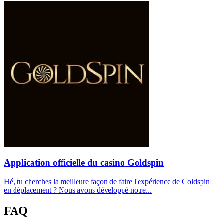
Application officielle du casino Goldspin
Hé, tu cherches la meilleure façon de faire l'expérience de Goldspin
en déplacement ? Nous avons développé notre...
FAQ