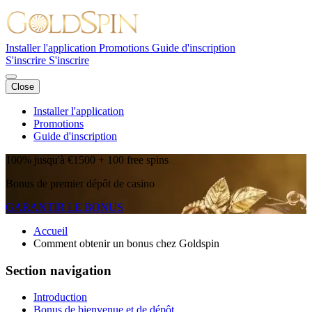
Installer l'application
Promotions
Guide d'inscription
S'inscrire
S'inscrire
Close
Installer l'application
Promotions
Guide d'inscription
100% jusqu'à €1500 + 100 free spins
Bonus de premier dépôt de casino
GARANTIR LE BONUS
Accueil
Comment obtenir un bonus chez Goldspin
Section navigation
Introduction
Bonus de bienvenue et de dépôt